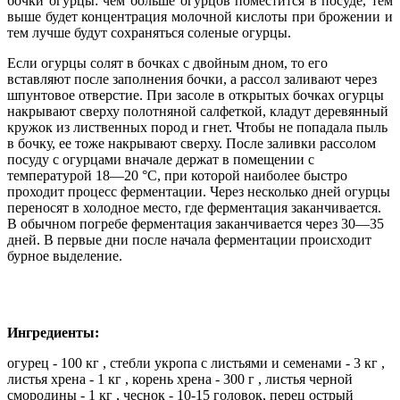
бочки огурцы: чем больше огурцов поместится в посуде, тем
выше будет концентрация молочной кислоты при брожении и
тем лучше будут сохраняться соленые огурцы.
Если огурцы солят в бочках с двойным дном, то его
вставляют после заполнения бочки, а рассол заливают через
шпунтовое отверстие. При засоле в открытых бочках огурцы
накрывают сверху полотняной салфеткой, кладут деревянный
кружок из лиственных пород и гнет. Чтобы не попадала пыль
в бочку, ее тоже накрывают сверху. После заливки рассолом
посуду с огурцами вначале держат в помещении с
температурой 18—20 °С, при которой наиболее быстро
проходит процесс ферментации. Через несколько дней огурцы
переносят в холодное место, где ферментация заканчивается.
В обычном погребе ферментация заканчивается через 30—35
дней. В первые дни после начала ферментации происходит
бурное выделение.
Ингредиенты:
огурец - 100 кг , стебли укропа с листьями и семенами - 3 кг ,
листья хрена - 1 кг , корень хрена - 300 г , листья черной
смородины - 1 кг , чеснок - 10-15 головок, перец острый