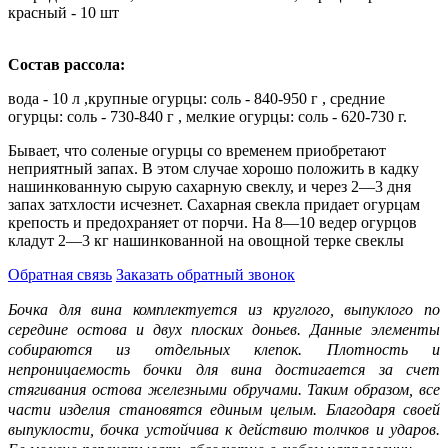
красный - 10 шт
Состав рассола:
вода - 10 л ,крупные огурцы: соль - 840-950 г , средние
огурцы: соль - 730-840 г , мелкие огурцы: соль - 620-730 г.
Бывает, что соленые огурцы со временем приобретают
неприятный запах. В этом случае хорошо положить в кадку
нашинкованную сырую сахарную свеклу, и через 2—3 дня
запах затхлости исчезнет. Сахарная свекла придает огурцам
крепость и предохраняет от порчи. На 8—10 ведер огурцов
кладут 2—3 кг нашинкованной на овощной терке свеклы
Обратная
связь
Заказать
обратный звонок
Бочка для вина комплектуется из круглого, выпуклого по
середине остова и двух плоских доньев. Данные элементы
собираются из отдельных клепок. Плотность и
непроницаемость бочки для вина достигается за счет
стягивания остова железными обручами. Таким образом, все
части изделия становятся единым целым. Благодаря своей
выпуклости, бочка устойчива к действию толчков и ударов.