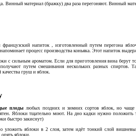
ца. Винный материал (бражку) два раза перегоняют. Винный мат
й французский напиток , изготовленный путем перегона ябл
напоминает процесс производства коньяка. Этот напиток выдержи
ки с сильным ароматом. Если для приготовления вина берут то
получают путем смешивания нескольких разных спиртов. Так
 качества груш и яблок.
у
дые плоды
любых поздних и зимних сортов яблок, но чаще 
ятен. Яблоки тщательно моют. На дно кадки нужно положить 
оки быстро закиснут)
о уложить яблоки в 2 слоя, затем идёт тонкий слой вишневых
 опять яблоки.