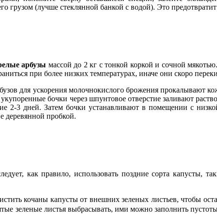
го грузом (лучше стеклянной банкой с водой). Это предотврати
релые арбузы
массой до 2 кг с тонкой коркой и сочной мякотью.
раниться при более низких температурах, иначе они скоро перек
рбузов для ускорения молочнокислого брожения прокалывают ко
укупоренные бочки через шпунтовое отверстие заливают раствор
ние 2-3 дней. Затем бочки устанавливают в помещении с низко
е деревянной пробкой.
едует, как правило, использовать поздние сорта капусты, так
истить кочаны капусты от внешних зеленых листьев, чтобы ост
снятые зеленые листья выбрасывать, ими можно заполнить пустот