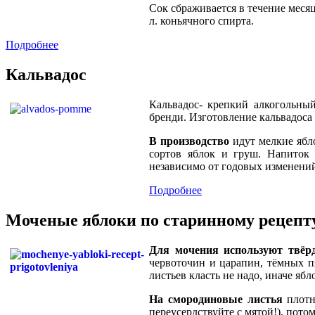
Сок сбраживается в течение меся
л. коньячного спирта.
Подробнее
Кальвадос
Кальвадос- крепкий алкогольны
бренди. Изготовление кальвадоса 
В производство
идут мелкие ябло
сортов яблок и груш. Напиток 
независимо от годовых изменений
Подробнее
Моченые яблоки по старинному рецепт
Для мочения используют твёр
червоточин и царапин, тёмных п
листьев класть не надо, иначе ябл
На смородиновые листья
плотн
переусердствуйте с мятой!), потом