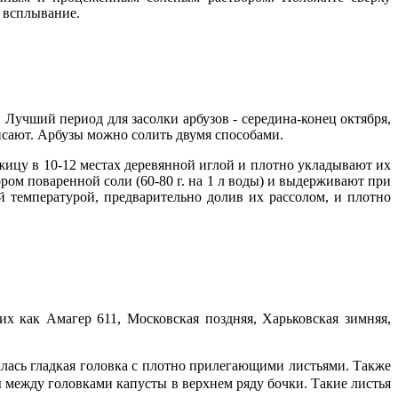
т всплывание.
 Лучший период для засолки арбузов - середина-конец октября,
исают. Арбузы можно солить двумя способами.
жицу в 10-12 местах деревянной иглой и плотно укладывают их
ом поваренной соли (60-80 г. на 1 л воды) и выдерживают при
й температурой, предварительно долив их рассолом, и плотно
их как Амагер 611, Московская поздняя, Харьковская зимняя,
алась гладкая головка с плотно прилегающими листьями. Также
ы между головками капусты в верхнем ряду бочки. Такие листья