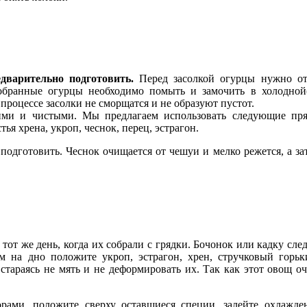
дварительно подготовить.
Перед засолкой огурцы нужно отс
обранные огурцы необходимо помыть и замочить в холодной(
процессе засолки не сморщатся и не образуют пустот.
ми и чистыми. Мы предлагаем использовать следующие прян
ья хрена, укроп, чеснок, перец, эстрагон.
одготовить. Чеснок очищается от чешуи и мелко режется, а за
 тот же день, когда их собрали с грядки. Бочонок или кадку с
тем на дно положите укроп, эстрагон, хрен, стручковый горь
тараясь не мять и не деформировать их. Так как этот овощ о
.
орами, положите сверху оставшиеся специи, залейте охлаж