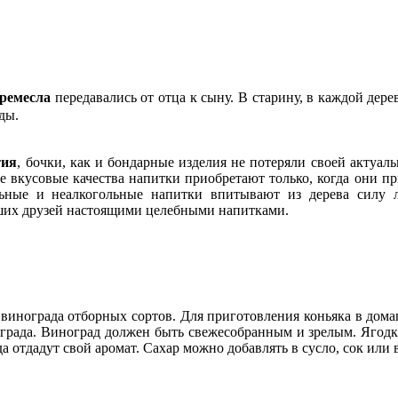
 ремесла
передавались от отца к сыну. В старину, в каждой де
ды.
тия
, бочки, как и бондарные изделия не потеряли своей актуаль
щие вкусовые качества напитки приобретают только, когда они п
льные и неалкогольные напитки впитывают из дерева силу 
аших друзей настоящими целебными напитками.
винограда отборных сортов. Для приготовления коньяка в дома
ограда. Виноград должен быть свежесобранным и зрелым. Ягодк
а отдадут свой аромат. Сахар можно добавлять в сусло, сок или