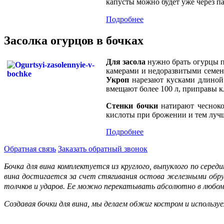
капусты можно будет уже через па
Подробнее
Засолка огурцов в бочках
Для засола
нужно брать огурцы п
камерами и недоразвитыми семен
Укроп
нарезают кусками длино
вмещают более 100 л, приправы к
Стенки бочки
натирают чесноко
кислоты при брожении и тем лучш
Подробнее
Обратная
связь
Заказать
обратный звонок
Бочка для вина комплектуется из круглого, выпуклого по сере
вина достигается за счет стягивания остова железными обру
толчков и ударов. Ее можно перекатывать абсолютно в любом
Создавая бочки для вина, мы делаем обжиг костром и использ