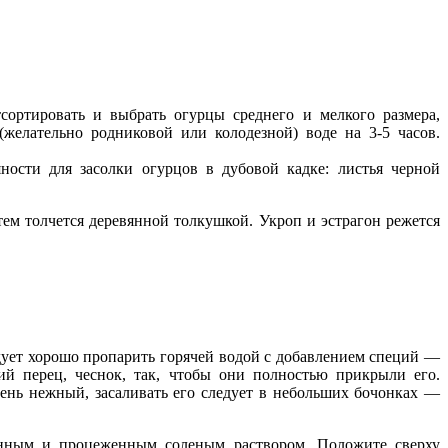
ортировать и выбрать огурцы среднего и мелкого размера,
желательно родниковой или колодезной) воде на 3-5 часов.
ости для засолки огурцов в дубовой кадке: листья черной
тем толчется деревянной толкушкой. Укроп и эстрагон режется
ледует хорошо пропарить горячей водой с добавлением специй —
кий перец, чеснок, так, чтобы они полностью прикрыли его.
чень нежный, засаливать его следует в небольших бочонках —
денным и процеженным соленым раствором. Положите сверху