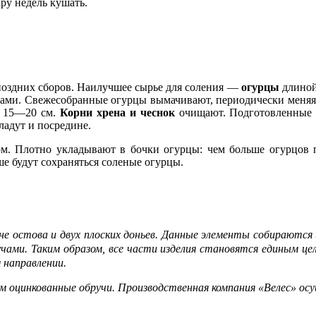
ру недель кушать.
оздних сборов. Наилучшее сырье для соления —
огурцы
длиной
ами. Свежесобранные огурцы вымачивают, периодически меняя в
й 15—20 см.
Корни хрена и чеснок
очищают. Подготовленные п
ладут и посредине.
м. Плотно укладывают в бочки огурцы: чем больше огурцов п
е будут сохраняться соленые огурцы.
дине остова и двух плоских доньев. Данные элементы собираютс
чами. Таким образом, все части изделия становятся единым цел
 направлении.
уем оцинкованные обручи. Производственная компания «Велес» о