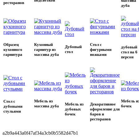
подсветкой
массива
ресторанов
дуба
Образец
Кухонный
Стол с
Дубовый
дубовый
кухонного
гарнитур из
фигурными
стол
стол на 6
гарнитура
массива дуба
ножками
персон
Мебель из
Мебель и
Стол с
Мебель из
Декоративное
массива дуба
бочек
дубовыми
дубовых
оформление для
стульями
бочек
баров и
ресторанов
a2b9a443a0f47af34a3cb0b5582d47b1