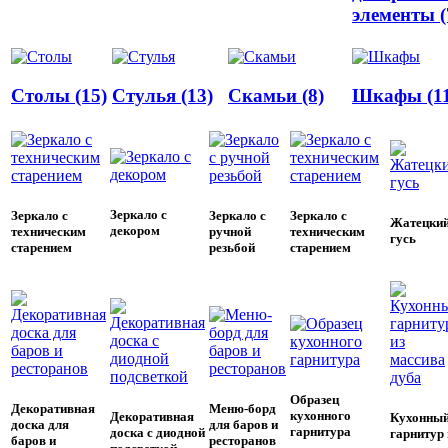
элементы (
Столы (15)
Стулья (13)
Скамьи (8)
Шкафы (11
Зеркало с
Зеркало с
Зеркало с
Зеркало с
Жатецки
декором
техническим
ручной
техническим
гусь
старением
резьбой
старением
Образец
Декоративная
Меню-борд
кухонного
Декоративная
Кухонны
доска для
для баров и
гарнитура
доска с диодной
гарнитур 
баров и
ресторанов